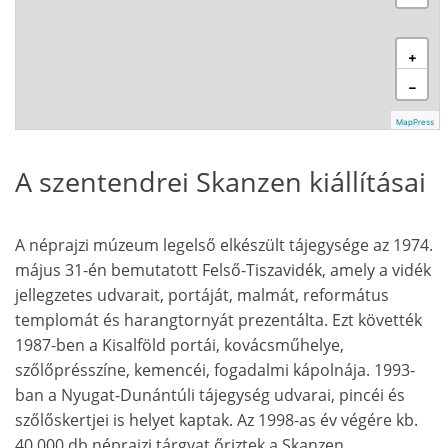
+
−
MapPress
A szentendrei Skanzen kiállításai
A néprajzi múzeum legelső elkészült tájegysége az 1974.
május 31-én bemutatott Felső-Tiszavidék, amely a vidék
jellegzetes udvarait, portáját, malmát, református
templomát és harangtornyát prezentálta. Ezt követték
1987-ben a Kisalföld portái, kovácsműhelye,
szőlőprésszíne, kemencéi, fogadalmi kápolnája. 1993-
ban a Nyugat-Dunántúli tájegység udvarai, pincéi és
szőlőskertjei is helyet kaptak. Az 1998-as év végére kb.
40 000 db néprajzi tárgyat őriztek a Skanzen