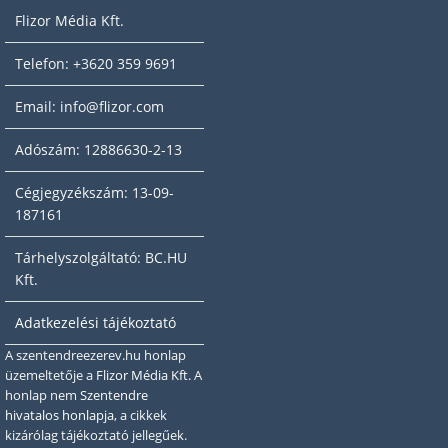
Flizor Média Kft.
Telefon: +3620 359 9691
Email: info@flizor.com
Adószám: 12886630-2-13
Cégjegyzékszám: 13-09-
187161
Tárhelyszolgáltató: BC.HU
Kft.
Adatkezelési tájékoztató
A szentendreezerev.hu honlap
üzemeltetője a
Flizor Média Kft.
A
honlap nem
Szentendre
hivatalos honlapja
, a cikkek
kizárólag tájékoztató jellegűek.