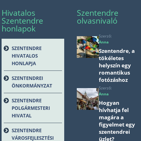
Hivatalos
Szentendre
Szentendre
olvasnivaló
honlapok
Szerző:
Anna
SZENTENDRE
Szentendre, a
HIVATALOS
tökéletes
HONLAPJA
helyszín egy
romantikus
SZENTENDREI
fotózáshoz
ÖNKORMÁNYZAT
Szerző:
Anna
SZENTENDRE
Hogyan
POLGÁRMESTERI
hívhatja fel
HIVATAL
magára a
figyelmet egy
SZENTENDRE
szentendrei
VÁROSFEJLESZTÉSI
üzlet?