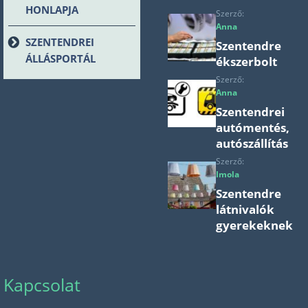
HONLAPJA
Szerző:
Anna
SZENTENDREI
Szentendre
ÁLLÁSPORTÁL
ékszerbolt
Szerző:
Anna
Szentendrei
autómentés,
autószállítás
Szerző:
Imola
Szentendre
látnivalók
gyerekeknek
Kapcsolat