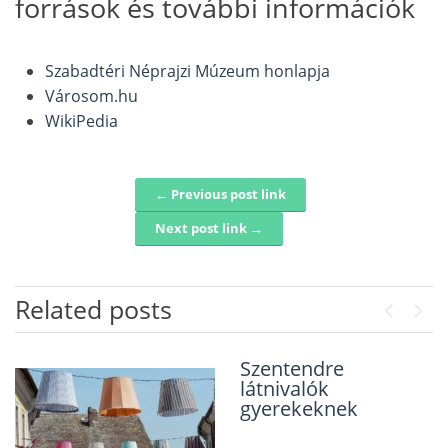
források és további információk
Szabadtéri Néprajzi Múzeum honlapja
Városom.hu
WikiPedia
← Previous post link
Post navigation
Next post link →
Related posts
Previou
Next
Szentendre
Lajos forrás
látnivalók
gyerekeknek