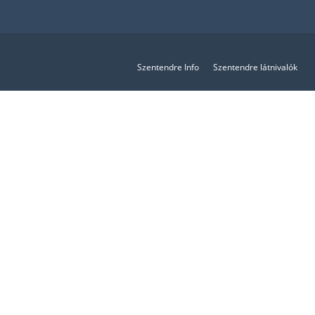
Szentendre Info
Szentendre látnivalók