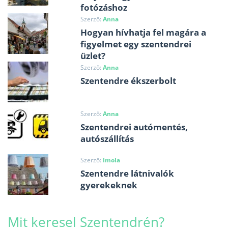
fotózáshoz
Szerző:
Anna
Hogyan hívhatja fel magára a
figyelmet egy szentendrei
üzlet?
Szerző:
Anna
Szentendre ékszerbolt
Szerző:
Anna
Szentendrei autómentés,
autószállítás
Szerző:
Imola
Szentendre látnivalók
gyerekeknek
Mit keresel Szentendrén?