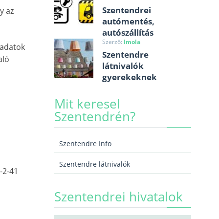
Szentendrei
y az
autómentés,
autószállítás
Szerző:
Imola
 adatok
Szentendre
aló
látnivalók
gyerekeknek
Mit keresel
Szentendrén?
Szentendre Info
Szentendre látnivalók
-2-41
Szentendrei hivatalok