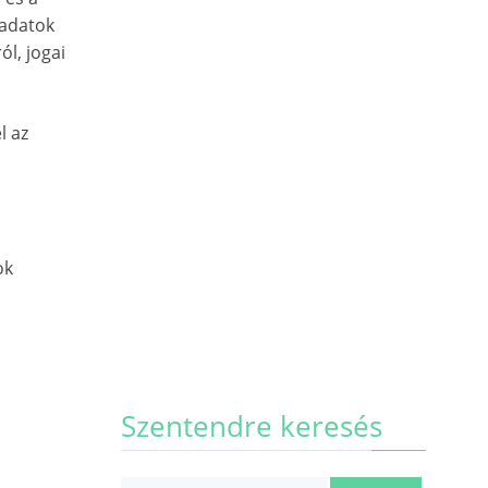
 adatok
l, jogai
l az
ok
Szentendre keresés