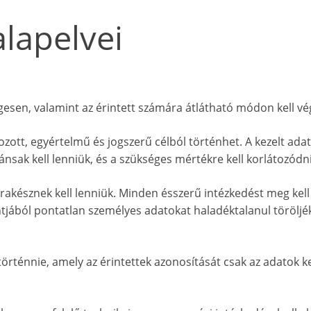
alapelvei
gesen, valamint az érintett számára átlátható módon kell vé
zott, egyértelmű és jogszerű célból történhet. A kezelt ada
nsak kell lenniük, és a szükséges mértékre kell korlátozódn
akésznek kell lenniük. Minden ésszerű intézkedést meg kell
tjából pontatlan személyes adatokat haladéktalanul töröljé
örténnie, amely az érintettek azonosítását csak az adatok k