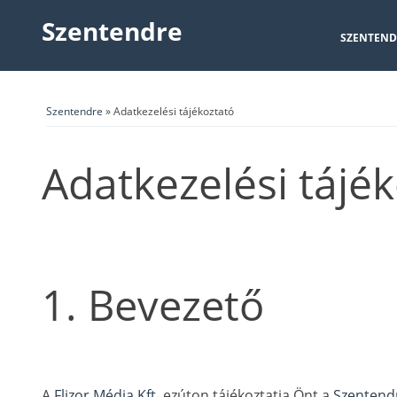
Szentendre
SZENTEND
Szentendre
» Adatkezelési tájékoztató
Adatkezelési tájé
1. Bevezető
A
Flizor Média Kft.
ezúton tájékoztatja Önt a
Szentendr