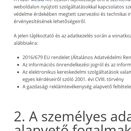
weboldalon nyújtott szolgáltatásokkal kapcsolatos sz
védelme érdekében megtett szervezési és technikai int
érvényesítésének lehetőségeiről.
A jelen tájékoztató és az adatkezelés során a vonatkoz
alábbiakra:
2016/679 EU rendelet (Általános Adatvédelmi Ren
Az információs önrendelkezési jogról és az informá
Az elektronikus kereskedelmi szolgáltatások val
egyes kérdéseiről szóló 2001. évi CVIII. törvény
A gazdasági reklámtevékenység alapvető feltételeirő
2. A személyes ad
alapvető fogalmak