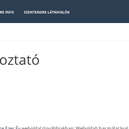
RE INFO
SZENTENDRE LÁTNIVALÓK
koztató
e Ezer Év
weboldal (továbbiakban: Weboldal) használatával,