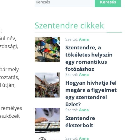
Szentendre cikkek
;
ul név,
Szerző:
Anna
zdasági,
Szentendre, a
tökéletes helyszín
egy romantikus
fotózáshoz
 bármely
Szerző:
Anna
toztatás,
Hogyan hívhatja fel
 útján,
magára a figyelmet
egy szentendrei
üzlet?
 személyes
Szerző:
Anna
eszközeit
Szentendre
ékszerbolt
Szerző:
Anna