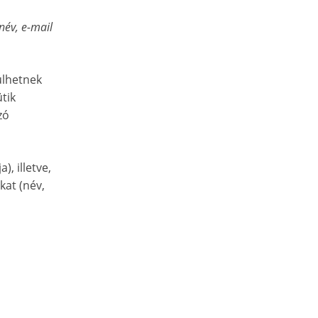
név, e-mail
ülhetnek
ütik
zó
, illetve,
kat (név,