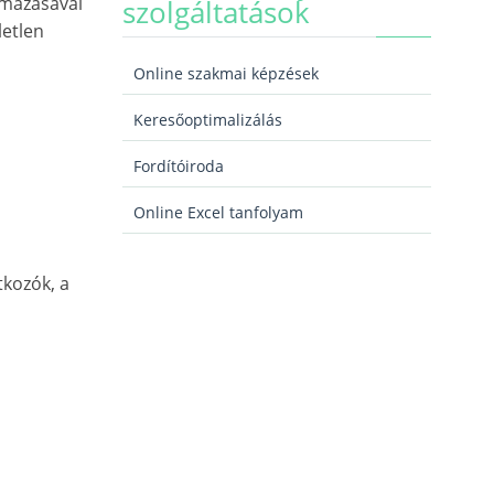
lmazásával
szolgáltatások
letlen
Online szakmai képzések
Keresőoptimalizálás
Fordítóiroda
Online Excel tanfolyam
tkozók, a