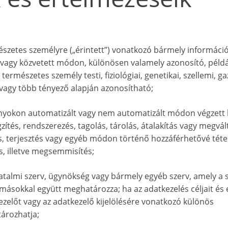
észetes személyre („érintett”) vonatkozó bármely információ
 vagy közvetett módon, különösen valamely azonosító, példá
rmészetes személy testi, fiziológiai, genetikai, szellemi, ga
 vagy több tényező alapján azonosítható;
ányokon automatizált vagy nem automatizált módon végzett
ítés, rendszerezés, tagolás, tárolás, átalakítás vagy megvál
ás, terjesztés vagy egyéb módon történő hozzáférhetővé tétel
s, illetve megsemmisítés;
hatalmi szerv, ügynökség vagy bármely egyéb szerv, amely a
 másokkal együtt meghatározza; ha az adatkezelés céljait és 
ezelőt vagy az adatkezelő kijelölésére vonatkozó különös
ározhatja;