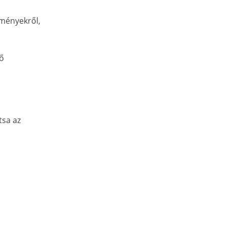
zményekről,
lő
tsa az