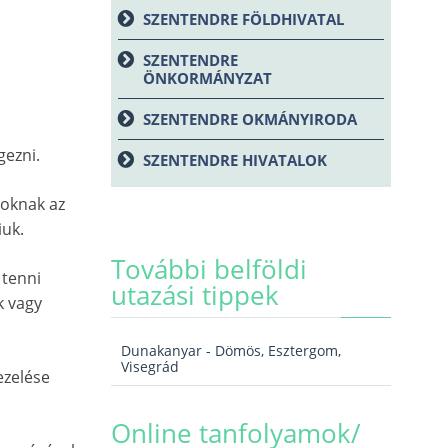
SZENTENDRE FÖLDHIVATAL
SZENTENDRE
ÖNKORMÁNYZAT
SZENTENDRE OKMÁNYIRODA
gezni.
SZENTENDRE HIVATALOK
toknak az
iuk.
További belföldi
 tenni
utazási tippek
k vagy
Dunakanyar - Dömös, Esztergom,
Visegrád
ezelése
Online tanfolyamok/