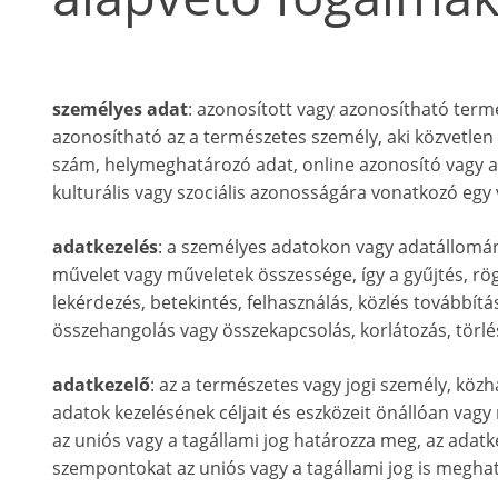
személyes adat
: azonosított vagy azonosítható term
azonosítható az a természetes személy, aki közvetlen
szám, helymeghatározó adat, online azonosító vagy a te
kulturális vagy szociális azonosságára vonatkozó egy
adatkezelés
: a személyes adatokon vagy adatállom
művelet vagy műveletek összessége, így a gyűjtés, rögz
lekérdezés, betekintés, felhasználás, közlés továbbít
összehangolás vagy összekapcsolás, korlátozás, törlé
adatkezelő
: az a természetes vagy jogi személy, köz
adatok kezelésének céljait és eszközeit önállóan vagy
az uniós vagy a tagállami jog határozza meg, az adatk
szempontokat az uniós vagy a tagállami jog is meghat