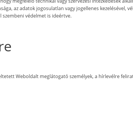
 hogy megfelelő technikai vagy szervezési intézkedések alka
sága, az adatok jogosulatlan vagy jogellenes kezelésével, vé
 szembeni védelmet is ideértve.
re
ltetett Weboldalt meglátogató személyek, a hírlevélre felira