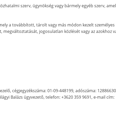
 közhatalmi szerv, ügynökség vagy bármely egyéb szerv, amel
amely a továbbított, tárolt vagy más módon kezelt személyes
, megváltoztatását, jogosulatlan közlését vagy az azokhoz v
tkezelő, cégjegyzékszáma: 01-09-448199, adószáma: 12886630
ilágyi Balázs ügyvezető, telefon: +3620 359 9691, e-mail cím: