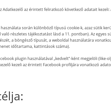
 Adatkezelő az érintett feliratkozó következő adatait kezeli:
l használata során különböző típusú cookie-k, azaz sütik ker
l való részletes tájékoztatást lásd a 11. pontban). Az egyes s
részét, a böngésző típusát, a weboldal használatára vonatko
amenet időtartama, kattintások száma).
book plugin használatával „kedvelt”-ként megjelöli (like-olja)
ezelő kezeli az érintett Facebook profiljára vonatkozó adato
élja: