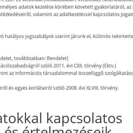
emélyes adatok kezelése körében követett gyakorlatáról, az
ézkedéseiről, valamint az adatkezeléssel kapcsolatos jogairó
ó hatályos jogszabályok szerint járunk el, különös tekintette
delet, továbbiakban: Rendelet)
ciószabadságról szóló 2011. évi CXII. törvény (Ektv.)
amint az információs társadalommal összefüggő szolgáltatás
l és egyes korlátairól szóló 2008. évi XLVIII. törvény.
atokkal kapcsolatos
 és értelmezéseik