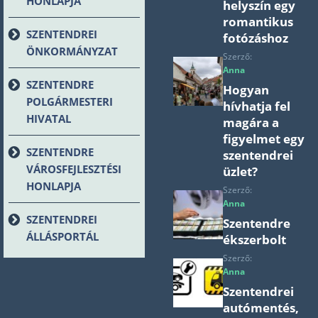
HONLAPJA
helyszín egy
romantikus
SZENTENDREI
fotózáshoz
ÖNKORMÁNYZAT
Szerző:
Anna
SZENTENDRE
Hogyan
POLGÁRMESTERI
hívhatja fel
HIVATAL
magára a
figyelmet egy
SZENTENDRE
szentendrei
VÁROSFEJLESZTÉSI
üzlet?
HONLAPJA
Szerző:
Anna
SZENTENDREI
Szentendre
ÁLLÁSPORTÁL
ékszerbolt
Szerző:
Anna
Szentendrei
autómentés,