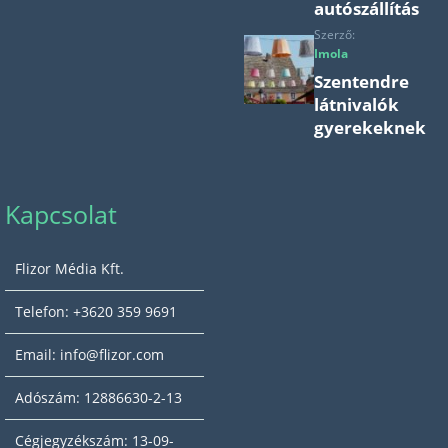
autószállítás
Szerző:
Imola
Szentendre
látnivalók
gyerekeknek
Kapcsolat
Flizor Média Kft.
Telefon: +3620 359 9691
Email: info@flizor.com
Adószám: 12886630-2-13
Cégjegyzékszám: 13-09-