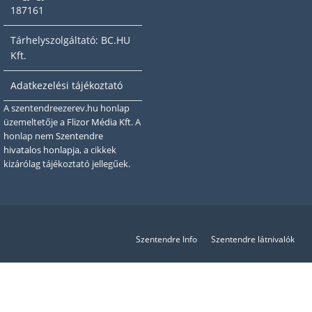
187161
Tárhelyszolgáltató: BC.HU
Kft.
Adatkezelési tájékoztató
A szentendreezerev.hu honlap
üzemeltetője a
Flizor Média Kft.
A
honlap nem
Szentendre
hivatalos honlapja
, a cikkek
kizárólag tájékoztató jellegűek.
Szentendre Info
Szentendre látnivalók